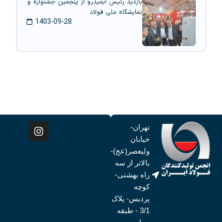
بازدید رئیس ایمیدرو از پنجمین جشنواره و
نمایشگاه ملی فولاد
1403-09-28
تهران-
خیابان
ولیعصر(عج)-
بالاتر از سه
راه بهشتی-
کوچه
پردیس- پلاک
3/1 - طبقه